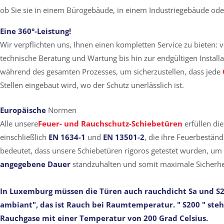
ob Sie sie in einem Bürogebäude, in einem Industriegebäude ode
Eine 360°-Leistung!
Wir verpflichten uns, Ihnen einen kompletten Service zu bieten: 
technische Beratung und Wartung bis hin zur endgültigen Installa
während des gesamten Prozesses, um sicherzustellen, dass jede
Stellen eingebaut wird, wo der Schutz unerlässlich ist.
Europäische
Normen
Alle unsere
Feuer- und Rauchschutz-Schiebetüren
erfüllen di
einschließlich
EN 1634-1
und
EN 13501-2
, die ihre Feuerbeständi
bedeutet, dass unsere Schiebetüren rigoros getestet wurden, um
angegebene Dauer
standzuhalten und somit maximale Sicherhei
In Luxemburg müssen die Türen auch
rauchdicht Sa und S
ambiant", das ist Rauch bei Raumtemperatur. "
S200
" steh
Rauchgase mit einer Temperatur von 200 Grad Celsius.