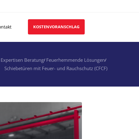
ontakt
KOSTENVORANSCHLAG
 Expertisen Beratung
Feuerhemmende Lösungen
Schiebetüren mit Feuer- und Rauchschutz (CFCF)