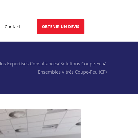
Contact
OBTENIR UN DEVIS
os Expertises Consultances
Solutions Coupe-Feu
Ensembles vitrés Coupe-Feu (CF)