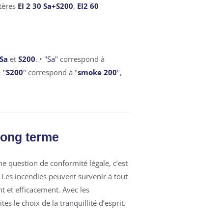
tères
EI 2 30 Sa+S200
,
EI2 60
Sa
et
S200
. •
"Sa"
correspond à
•
"
S200
"
correspond à "
smoke 200
",
long terme
e question de conformité légale, c’est
 Les incendies peuvent survenir à tout
t et efficacement. Avec les
ites le choix de la tranquillité d’esprit.