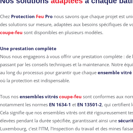
Nos solutions
adaptées
à chaque bât
Chez
Protection
Feu
Pro
nous savons que chaque projet est uni
des solutions sur mesure, adaptées aux besoins spécifiques de v
coupe-feu
sont disponibles en plusieurs modèles.
Une prestation complète
Nous nous engageons à vous offrir une prestation complète : de l’ét
passant par les conseils techniques et la maintenance. Notre éq
au long du processus pour garantir que chaque
ensemble vitré
où la protection est indispensable.
Tous nos
ensembles vitrés
coupe-feu
sont conformes aux norm
notamment les normes
EN 1634-1
et
EN 13501-2
, qui certifient 
Cela signifie que nos ensembles vitrés ont été rigoureusement te
élevées pendant la durée spécifiée
, garantissant ainsi une
sécur
Luxembourg, c’est l’ITM, l’Inspection du travail et des mines faisan