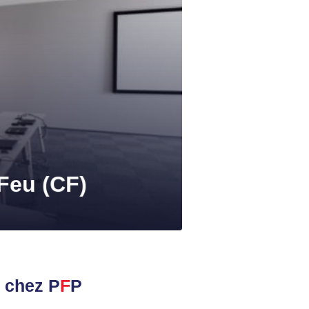
Feu (CF)
)
chez P
F
P